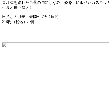
直江津を訪れた芭蕉の句にちなみ、姿を月に似せたカステラ
牛皮と最中餡入り。
日持ちの目安：未開封で約2週間
216円（税込）/1個